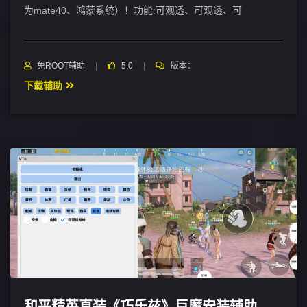
为mate40、鸿蒙系统）！功能:可观透、可观透、可
免ROOT辅助
5.0
版本：
下载辅助
和平精英直装《巧乐兹》巨魔安装辅助