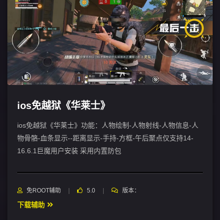
ios免越狱《华莱士》
ios免越狱《华莱士》功能：人物绘制-人物射线-人物信息-人
物骨骼-血条显示--距离显示-手持-方框-午后聚点仅支持14-
16.6.1巨魔用户安装 采用内置防包
免ROOT辅助
5.0
版本：
下载辅助