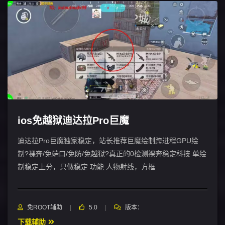
ios免越狱迪达拉Pro巨魔
迪达拉Pro巨魔独家稳定，站长推荐巨魔绘制跨进程GPU绘
制?裸奔/免端口/免防/免越狱?真正的0检测裸奔稳定科技 单绘
制稳定上分，只做稳定 功能:人物射线，方框
免ROOT辅助
5.0
版本：
下载辅助