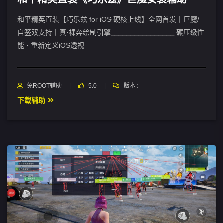
和平精英直装【巧乐兹 for iOS·硬核上线】全网首发丨巨魔/
自签双支持丨真·裸奔绘制引擎⎯⎯⎯⎯⎯⎯⎯⎯⎯⎯⎯⎯⎯⎯⎯⎯ 碾压级性
能 · 重新定义iOS透视
免ROOT辅助
5.0
版本：
下载辅助